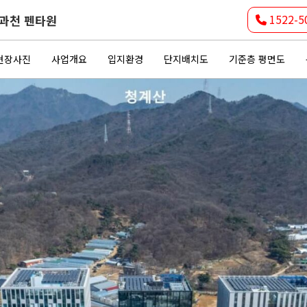
1522-5
과천 펜타원
현장사진
사업개요
입지환경
단지배치도
기준층 평면도